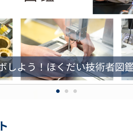
ボ
基盤
始める
しよう！
マネジメントサイクル
新たな
ほくだい
プロジェクト
技術者図
の
ト