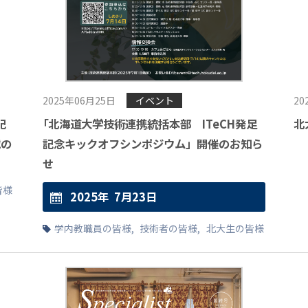
2025年06月25日
イベント
20
記
「
北海道大学技術連携統括本部 ITeCH発足
北
載の
記念キックオフシンポジウム」開催のお知ら
せ
皆様
2025年
7月
23日
学内教職員の皆様
,
技術者の皆様
,
北大生の皆様