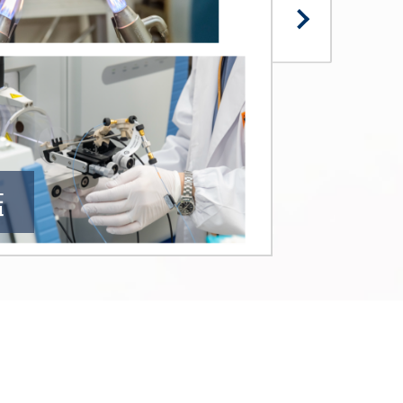
鑑
構築
ー