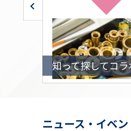
知って
研究者
研究基盤
探して
技術者で
ー
コラ
研究
ニュース
・
イベン